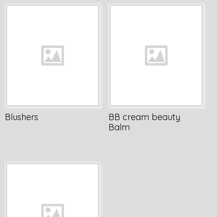
Blushers
BB cream beauty
Balm