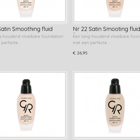
Satin Smoothing fluid
Nr 22 Satin Smooting flui
ation
foundation
g-houdend vloeibare foundation
Een lang-houdend vloeibare foun
 perfecte…
met een perfecte…
€ 26,95