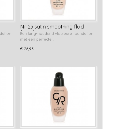
d
Nr 23 satin smoothing fluid
foundation
dation
Een lang-houdend vloeibare foundation
met een perfecte…
€ 26,95