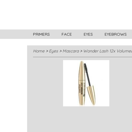
PRIMERS
FACE
EYES
EYEBROWS
Home
>
Eyes
>
Mascara
>
Wonder Lash 12x Volume&