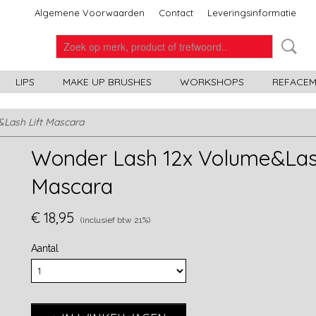
Algemene Voorwaarden
Contact
Leveringsinformatie
LIPS
MAKE UP BRUSHES
WORKSHOPS
REFACEME
Lash Lift Mascara
Wonder Lash 12x Volume&Lash
Mascara
€ 18,95
(inclusief btw 21%)
Aantal