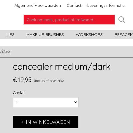
Algemene Voorwaarden
Contact
Leveringsinformatie
LIPS
MAKE UP BRUSHES
WORKSHOPS
REFACEME
/dark
concealer medium/dark
€ 19,95
(inclusief btw 21%)
Aantal
IN WINKELWAGEN