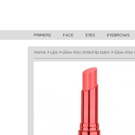
PRIMERS
FACE
EYES
EYEBROWS
Home
>
Lips
>
Glow Kiss tinted lip balm
>
Glow Kiss 